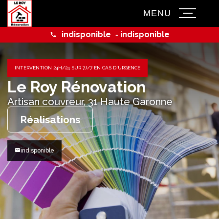
MENU
indisponible
indisponible
-
INTERVENTION 24H/24 SUR 7J/7 EN CAS D'URGENCE
Le Roy Rénovation
Artisan couvreur,
31 Haute Garonne
Réalisations
indisponible