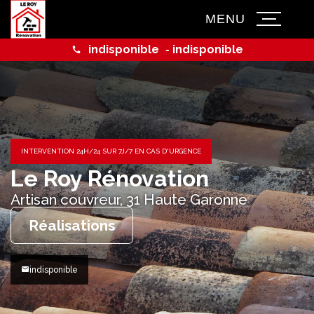
MENU
indisponible
indisponible
-
INTERVENTION 24H/24 SUR 7J/7 EN CAS D'URGENCE
Le Roy Rénovation
Artisan couvreur,
31 Haute Garonne
Réalisations
indisponible